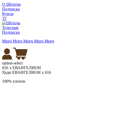
О Щёлочи
Подписка
Курсы
ТГ
Телеграм
Подписка
Мерч
Мерч
Мерч
Мерч
Мерч
option-select
616 х ЕВАНГЕЛИОН
Худи ЕВАНГЕЛИОН х 616
100% хлопок