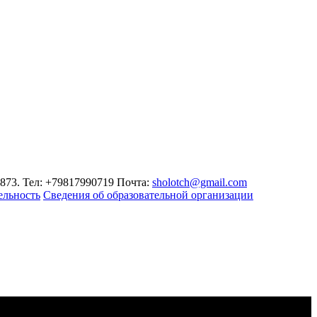
99873. Тел: +79817990719 Почта:
sholotch@gmail.com
ельность
Сведения об образовательной организации