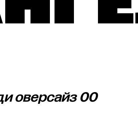
АНГ
ди оверсайз 00