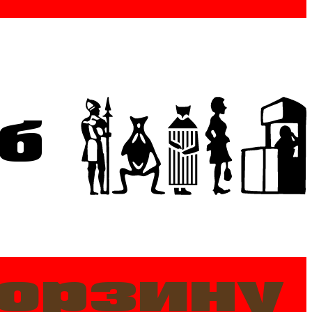
б
корзину