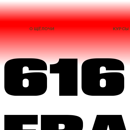
О ЩЁЛОЧИ
КУРСЫ
616