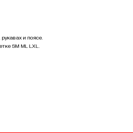
рукавах и поясе.
етке SM ML LXL.