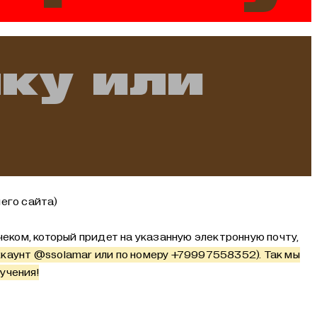
чку или
его сайта)
еком, который придет на указанную электронную почту,
ккаунт
@ssolamar
или по номеру +79997558352). Так мы
учения!