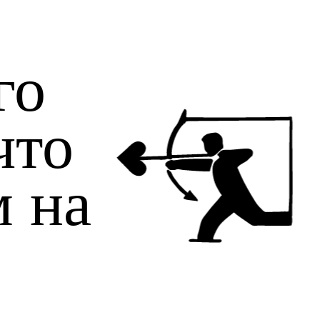
го
что
м на