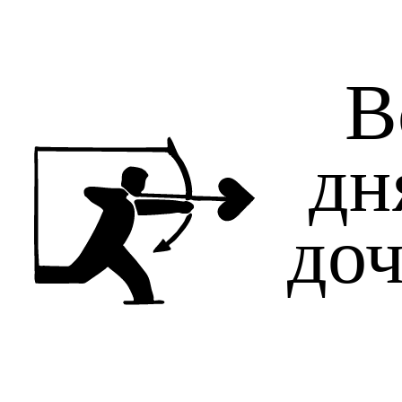
В
дн
доч