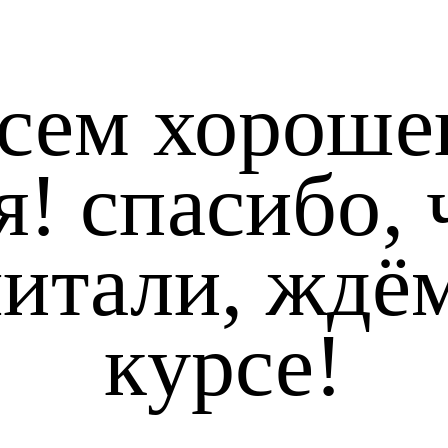
сем хороше
я! спасибо, 
итали, ждё
курсе!