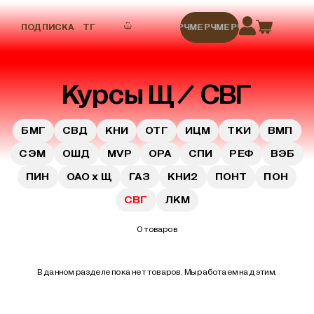
ПОДПИСКА
ТГ
МЕРЧ
МЕРЧ
МЕРЧ
МЕРЧ
МЕРЧ
Курсы Щ
СВГ
БМГ
СВД
КНИ
ОТГ
ИЦМ
ТКИ
ВМП
СЭМ
ОШД
MVP
ОРА
СПИ
РЕФ
ВЭБ
ПИН
ОАО х Щ
ГАЗ
КНИ2
ПОНТ
ПОН
СВГ
ЛКМ
0 товаров
В данном разделе пока нет товаров. Мы работаем над этим.