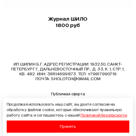
Журнал ШИЛО
1800 руб
ИП ШИЛИН Б.Г. АДРЕС РЕГИСТРАЦИИ: 193230, САНКТ-
ПЕТЕРБУРГ Г, ДАЛЬНЕВОСТОЧНЫЙ ПР., Д. 33, К. 1, СТР. 1,
КВ. 482. ИНН: 381114699873. ТЕЛ: +79817990719
ПОЧТА:
SHOLOTCH@GMAIL.COM
Публичная оферта
Политика конфиденциальности
Продолжая использовать наш сайт, вы даете согласие на
Документы
обработку файлов cookie, которые обеспечивают правильную
Образовательные программы
работу сайта и соглашаетесь с нашей
Политикой безопасности
Лицензия на образовательную деятельность
Сведения об образовательной организации
Принять