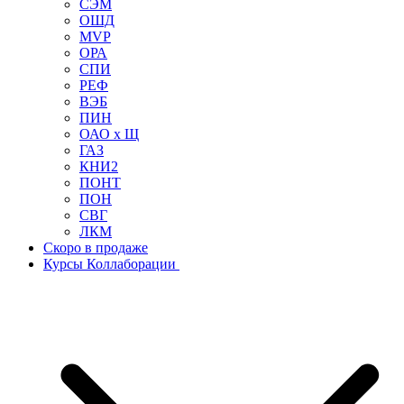
СЭМ
ОШД
MVP
ОРА
СПИ
РЕФ
ВЭБ
ПИН
ОАО х Щ
ГАЗ
КНИ2
ПОНТ
ПОН
СВГ
ЛКМ
Скоро в продаже
Курсы Коллаборации