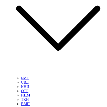
БМГ
СВД
КНИ
ОТГ
ИЦМ
ТКИ
ВМП