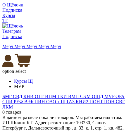
О Щёлочи
Подписка
Курсы
ТГ
Телеграм
Подписка
Мерч
Мерч
Мерч
Мерч
Мерч
option-select
Курсы Щ
MVP
БМГ
СВД
КНИ
ОТГ
ИЦМ
ТКИ
ВМП
СЭМ
ОШД
MVP
ОРА
СПИ
РЕФ
ВЭБ
ПИН
ОАО х Щ
ГАЗ
КНИ2
ПОНТ
ПОН
СВГ
ЛКМ
0 товаров
В данном разделе пока нет товаров. Мы работаем над этим.
ИП Шилин Б.Г. Адрес регистрации: 193230, Санкт-
Петербург г, Дальневосточный пр., д. 33, к. 1, стр. 1, кв. 482.