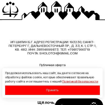
ИП ШИЛИН Б.Г. АДРЕС РЕГИСТРАЦИИ: 193230, САНКТ-
ПЕТЕРБУРГ Г, ДАЛЬНЕВОСТОЧНЫЙ ПР., Д. 33, К. 1, СТР. 1,
КВ. 482. ИНН: 381114699873. ТЕЛ: +79817990719
ПОЧТА:
SHOLOTCH@GMAIL.COM
Публичная оферта
Политика конфиденциальности
Продолжая использовать наш сайт, вы даете согласие на
Документы
обработку файлов cookie, которые обеспечивают правильную
Образовательные программы
работу сайта и соглашаетесь с нашей
Политикой безопасности
Лицензия на образовательную деятельность
Сведения об образовательной организации
Принять
Хотите
Щёлочь, 2026