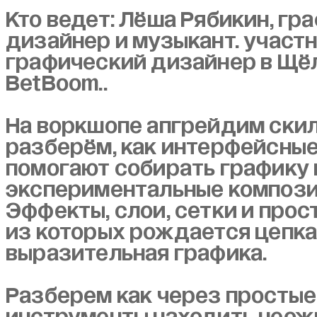
Кто ведет: Лёша Рябикин, гр
дизайнер и музыкант. участн
графический дизайнер в Щё
BetBoom..
На воркшопе апгрейдим скилы
разберём, как интерфейсны
помогают собирать графику 
экспериментальные компози
Эффекты, слои, сетки и прос
из которых рождается цепк
выразительная графика.
Разберем как через простые