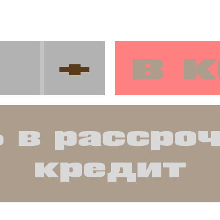
в 
+
 в рассро
кредит