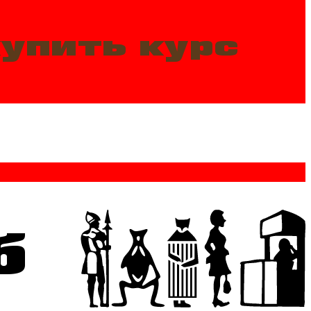
упить курс
б