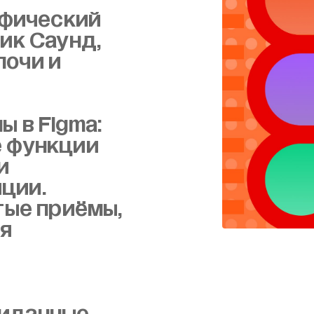
афический
ик Саунд,
лочи и
 в Figma:
е функции
и
ции.
тые приёмы,
ая