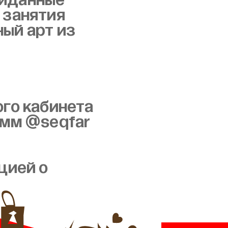
жиданные
 занятия
ый арт из
ого кабинета
амм @seqfar
цией о