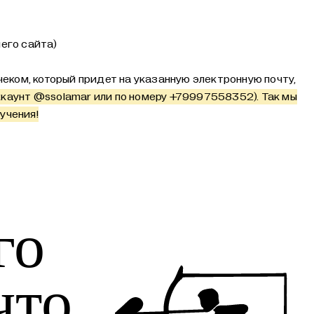
его сайта)
еком, который придет на указанную электронную почту,
ккаунт
@ssolamar
или по номеру +79997558352). Так мы
учения!
го
что