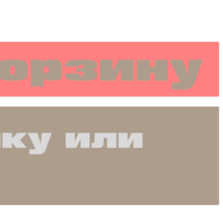
корзину
чку или