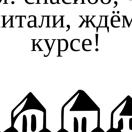
итали, ждё
курсе!