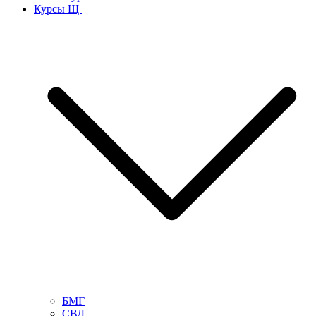
Курсы Щ
БМГ
СВД