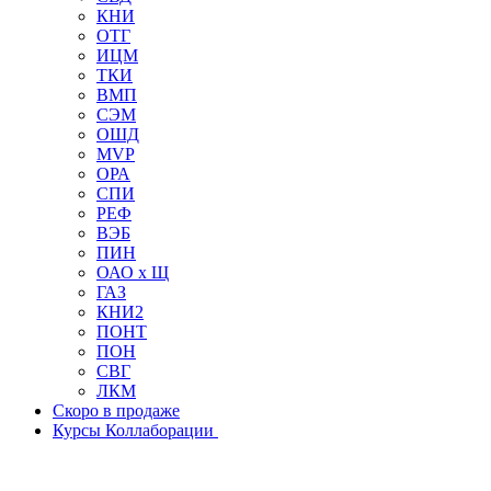
КНИ
ОТГ
ИЦМ
ТКИ
ВМП
СЭМ
ОШД
MVP
ОРА
СПИ
РЕФ
ВЭБ
ПИН
ОАО х Щ
ГАЗ
КНИ2
ПОНТ
ПОН
СВГ
ЛКМ
Скоро в продаже
Курсы Коллаборации