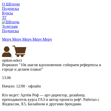
О Щёлочи
Подписка
Курсы
ТГ
Телеграм
Подписка
Мерч
Мерч
Мерч
Мерч
Мерч
option-select
Воркшоп "10к шагов вдохновения: собираем референсы в
городе и делаем плакат"
13.06
Начало: 12:00 · офлайн
Кто ведет: Артём Реф — арт-директор, дизайнер,
преподаватель курса ГАЗ и автор проекта реф³. Работал с
Яндексом, Х5, Билайном и другими брендами.