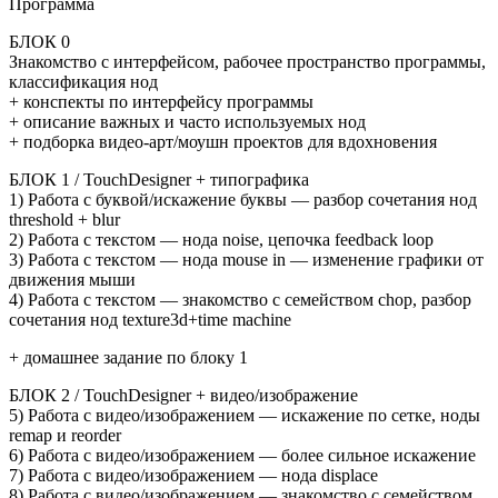
Программа
БЛОК 0
Знакомство с интерфейсом, рабочее пространство программы,
классификация нод
+ конспекты по интерфейсу программы
+ описание важных и часто используемых нод
+ подборка видео-арт/моушн проектов для вдохновения
БЛОК 1 / TouchDesigner + типографика
1) Работа с буквой/искажение буквы — разбор сочетания нод
threshold + blur
2) Работа с текстом — нода noise, цепочка feedback loop
3) Работа с текстом — нода mouse in — изменение графики от
движения мыши
4) Работа с текстом — знакомство с семейством chop, разбор
сочетания нод texture3d+time machine
+ домашнее задание по блоку 1
БЛОК 2 / TouchDesigner + видео/изображение
5) Работа с видео/изображением — искажение по сетке, ноды
remap и reorder
6) Работа с видео/изображением — более сильное искажение
7) Работа с видео/изображением — нода displace
8) Работа с видео/изображением — знакомство с семейством