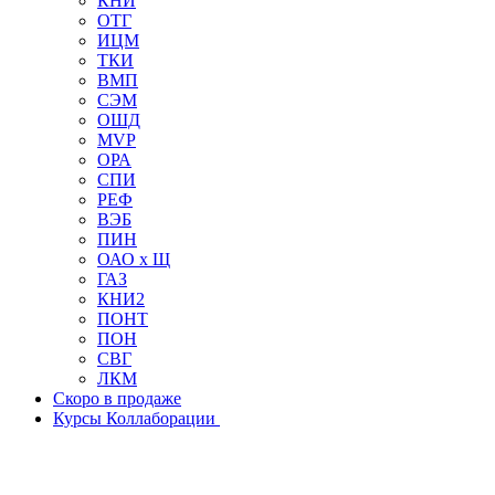
КНИ
ОТГ
ИЦМ
ТКИ
ВМП
СЭМ
ОШД
MVP
ОРА
СПИ
РЕФ
ВЭБ
ПИН
ОАО х Щ
ГАЗ
КНИ2
ПОНТ
ПОН
СВГ
ЛКМ
Скоро в продаже
Курсы Коллаборации