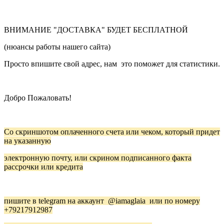
ВНИМАНИЕ "ДОСТАВКА" БУДЕТ БЕСПЛАТНОЙ
(нюансы работы нашего сайта)
Просто впишите свой адрес, нам это поможет для статистики.
Добро Пожаловать!
Со скриншотом оплаченного счета или чеком, который придет
на указанную
электронную почту, или скрином подписанного факта
рассрочки или кредита
пишите в telegram на аккаунт
@iamaglaia
или по номеру
+79217912987