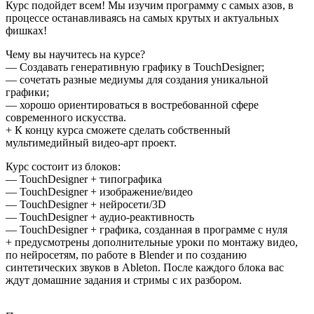
Курс подойдет всем! Мы изучим программу с самых азов, в
процессе останавливаясь на самых крутых и актуальных
фишках!
Чему вы научитесь на курсе?
— Создавать генеративную графику в TouchDesigner;
— сочетать разные медиумы для создания уникальной
графики;
— хорошо ориентироваться в востребованной сфере
современного искусства.
+ К концу курса сможете сделать собственный
мультимедийный видео-арт проект.
Курс состоит из блоков:
— TouchDesigner + типографика
— TouchDesigner + изображение/видео
— TouchDesigner + нейросети/3D
— TouchDesigner + аудио-реактивность
— TouchDesigner + графика, созданная в программе с нуля
+ предусмотрены дополнительные уроки по монтажу видео,
по нейросетям, по работе в Blender и по созданию
синтетических звуков в Ableton. После каждого блока вас
ждут домашние задания и стримы с их разбором.