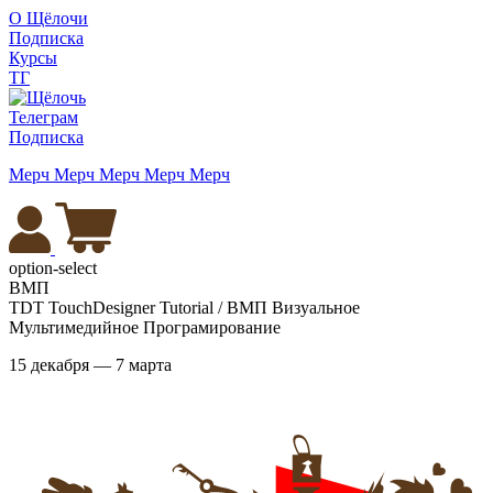
О Щёлочи
Подписка
Курсы
ТГ
Телеграм
Подписка
Мерч
Мерч
Мерч
Мерч
Мерч
option-select
ВМП
TDT TouchDesigner Tutorial / ВМП Визуальное
Мультимедийное Програмирование
15 декабря — 7 марта