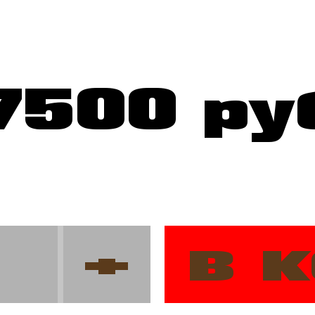
7500 ру
в 
+