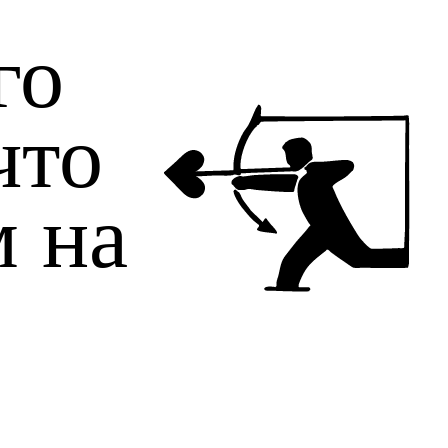
го
что
м на