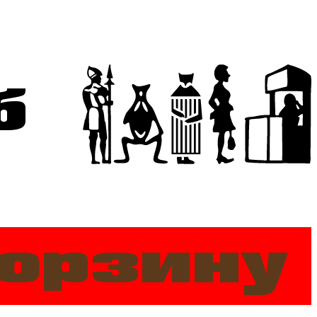
б
корзину