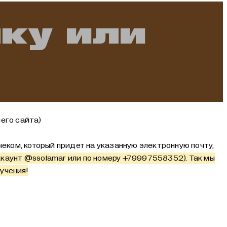
чку или
его сайта)
еком, который придет на указанную электронную почту,
ккаунт
@ssolamar
или по номеру +79997558352). Так мы
учения!