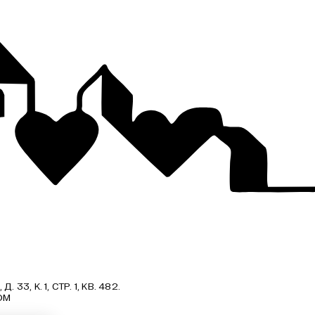
, К. 1, СТР. 1, КВ. 482.
OM