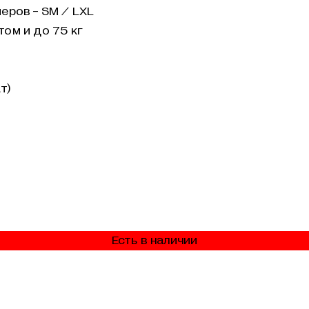
меров - SM / LXL
ом и до 75 кг
т)
Есть в наличии