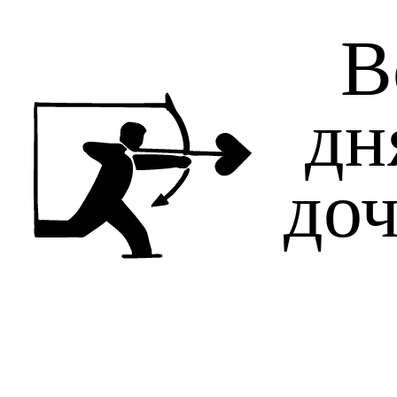
В
дн
доч