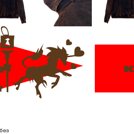
к
 без