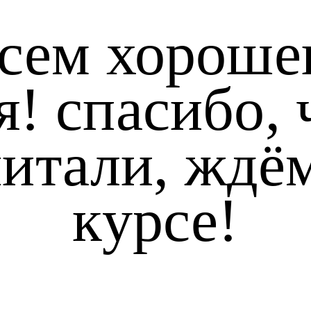
сем хороше
я! спасибо, 
итали, ждё
курсе!