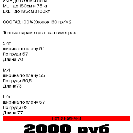
SM - до 170см и 55 кг
ML - до 180см и 75 кг
LXL - до 195см и 100кг
СОСТАВ:
100% Хлопок 160 гр/м2
Точные параметры в сантиметрах:
S/m
ширина по плечу 54
По груди 57
Длина 70
M/l
ширина по плечу 55
По груди 59,5
Длина73
L/xl
ширина по плечу 57
По груди 62
Длина 77
Нет в наличии
2000 руб