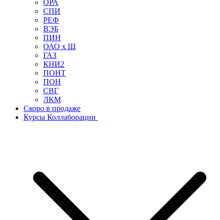
ОРА
СПИ
РЕФ
ВЭБ
ПИН
ОАО х Щ
ГАЗ
КНИ2
ПОНТ
ПОН
СВГ
ЛКМ
Скоро в продаже
Курсы Коллаборации