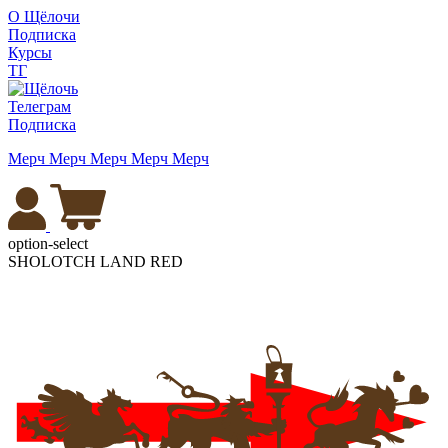
О Щёлочи
Подписка
Курсы
ТГ
Телеграм
Подписка
Мерч
Мерч
Мерч
Мерч
Мерч
option-select
SHOLOTCH LAND RED