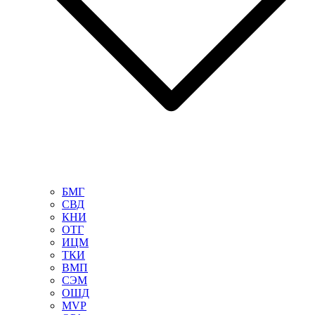
БМГ
СВД
КНИ
ОТГ
ИЦМ
ТКИ
ВМП
СЭМ
ОШД
MVP