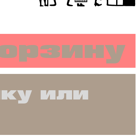
корзину
чку или