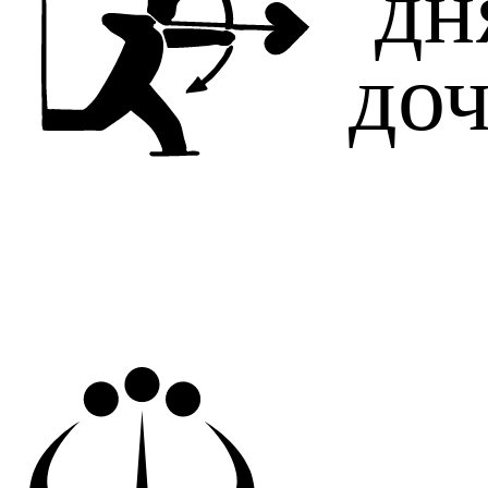
дн
доч