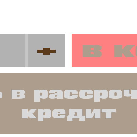
в 
+
 в рассро
кредит