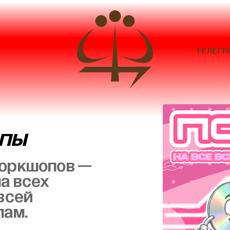
ТЕЛЕГР
опы
воркшопов —
а всех
всей
лам.