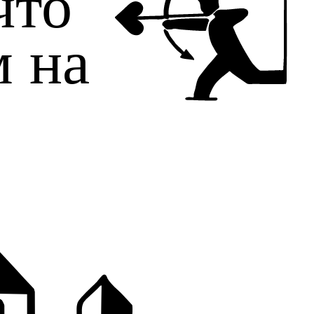
что
м на