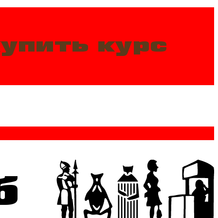
упить курс
б