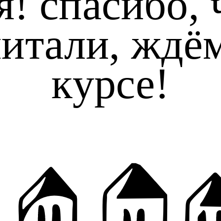
я! спасибо, 
итали, ждё
курсе!