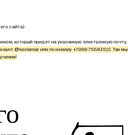
его сайта)
еком, который придет на указанную электронную почту,
ккаунт
@ssolamar
или по номеру +79997558352). Так мы
учения!
го