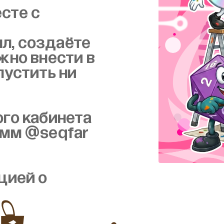
сте с
л, создаёте
жно внести в
пустить ни
ого кабинета
амм @seqfar
цией о