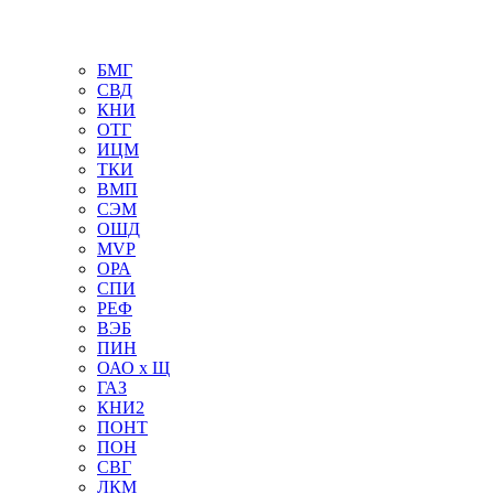
БМГ
СВД
КНИ
ОТГ
ИЦМ
ТКИ
ВМП
СЭМ
ОШД
MVP
ОРА
СПИ
РЕФ
ВЭБ
ПИН
ОАО х Щ
ГАЗ
КНИ2
ПОНТ
ПОН
СВГ
ЛКМ