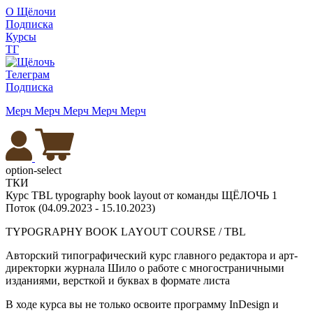
О Щёлочи
Подписка
Курсы
ТГ
Телеграм
Подписка
Мерч
Мерч
Мерч
Мерч
Мерч
option-select
ТКИ
Курс TBL typography book layout от команды ЩЁЛОЧЬ 1
Поток (04.09.2023 - 15.10.2023)
TYPOGRAPHY BOOK LAYOUT COURSE / TBL
Авторский типографический курс главного редактора и арт-
директорки журнала Шило о работе с многостраничными
изданиями, версткой и буквах в формате листа
В ходе курса вы не только освоите программу InDesign и