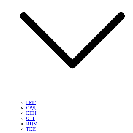
БМГ
СВД
КНИ
ОТГ
ИЦМ
ТКИ