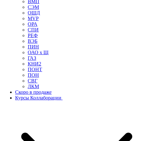
ВМП
СЭМ
ОШД
MVP
ОРА
СПИ
РЕФ
ВЭБ
ПИН
ОАО х Щ
ГАЗ
КНИ2
ПОНТ
ПОН
СВГ
ЛКМ
Скоро в продаже
Курсы Коллаборации