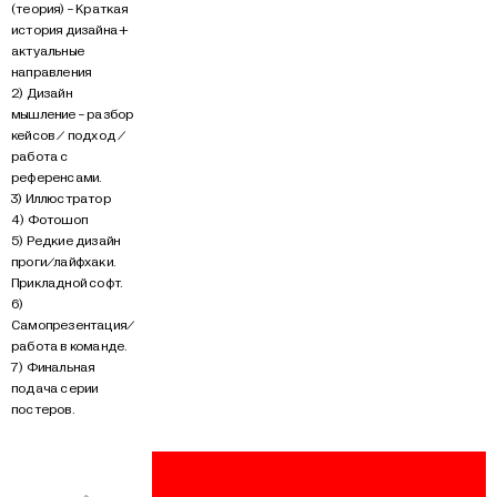
(теория) - Краткая
история дизайна +
актуальные
направления
2) Дизайн
мышление - разбор
кейсов / подход /
работа с
референсами.
3) Иллюстратор
4) Фотошоп
5) Редкие дизайн
проги/лайфхаки.
Прикладной софт.
6)
Самопрезентация/
работа в команде.
7) Финальная
подача серии
постеров.