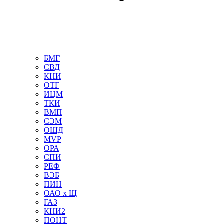
БМГ
СВД
КНИ
ОТГ
ИЦМ
ТКИ
ВМП
СЭМ
ОШД
MVP
ОРА
СПИ
РЕФ
ВЭБ
ПИН
ОАО х Щ
ГАЗ
КНИ2
ПОНТ