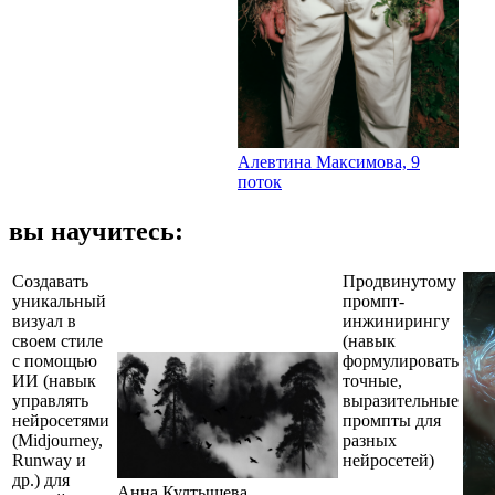
Алевтина Максимова, 9
поток
вы научитесь:
Создавать
Продвинутому
уникальный
промпт-
визуал в
инжинирингу
своем стиле
(навык
с помощью
формулировать
ИИ (навык
точные,
управлять
выразительные
нейросетями
промпты для
(Midjourney,
разных
Runway и
нейросетей)
др.) для
Анна Култышева,