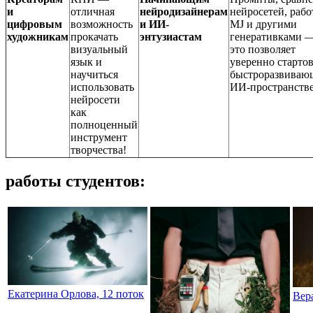
и
отличная
нейродизайнерам
нейросетей, рабо
цифровым
возможность
и ИИ-
MJ и другими
художникам
прокачать
энтузиастам
генеративками —
визуальный
это позволяет
язык и
уверенно стартов
научиться
быстроразвиваю
использовать
ИИ-пространстве
нейросети
как
полноценный
инструмент
творчества!
работы студентов:
Екатерина Орлова, 12 поток
Вер