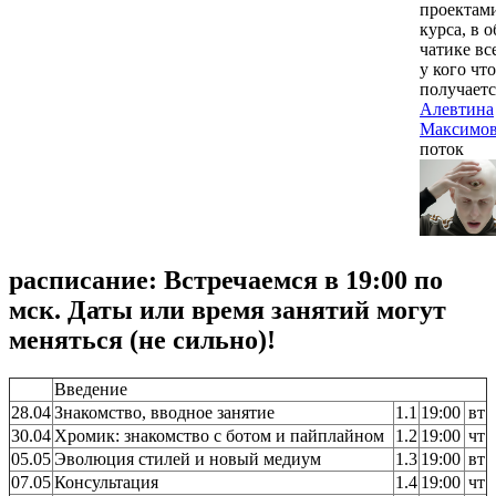
проектами
курса, в 
чатике все
у кого что
получаетс
Алевтина
Максимо
поток
расписание:
Встречаемся в 19:00 по
мск. Даты или время занятий могут
меняться (не сильно)!
Введение
28.04
Знакомство, вводное занятие
1.1
19:00
вт
30.04
Хромик: знакомство с ботом и пайплайном
1.2
19:00
чт
05.05
Эволюция стилей и новый медиум
1.3
19:00
вт
07.05
Консультация
1.4
19:00
чт