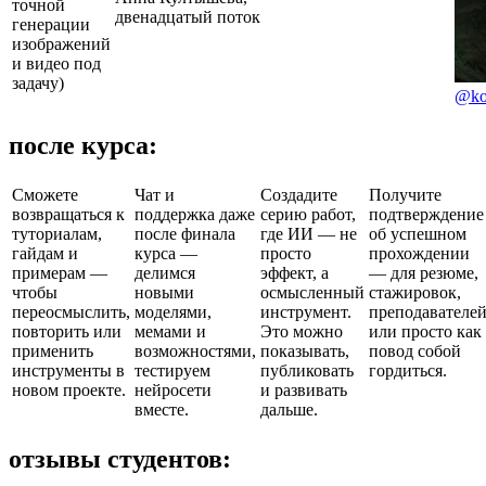
точной
двенадцатый поток
генерации
изображений
и видео под
задачу)
@ko
после курса:
Сможете
Чат и
Создадите
Получите
возвращаться к
поддержка даже
серию работ,
подтверждение
туториалам,
после финала
где ИИ — не
об успешном
гайдам и
курса —
просто
прохождении
примерам —
делимся
эффект, а
— для резюме,
чтобы
новыми
осмысленный
стажировок,
переосмыслить,
моделями,
инструмент.
преподавателе
повторить или
мемами и
Это можно
или просто как
применить
возможностями,
показывать,
повод собой
инструменты в
тестируем
публиковать
гордиться.
новом проекте.
нейросети
и развивать
вместе.
дальше.
отзывы студентов: