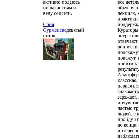
активно подаюсь
все детал
по вакансиям и
объясняю
веду соцсети.
лекциях, 
практики
Соня
поддержка
Сурменева
девятый
Кураторы
поток
оператив
отвечают
вопрос, в
подскажу
покажут, 
прийти к
результату
Атмосфер
классная,
первая вс
знакомст
заряжает.
почувство
частью г
людей, с 
пройду эт
до конца.
интересн
наблюдать