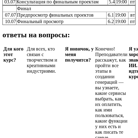
03.07
Консультация по финальным проектам
5.4
19:00
пт
Финал
07.07
Предпросмотр финальных проектов
6.1
19:00
вт
10.07
Финальный просмотр
6.2
19:00
пт
ответы на вопросы:
Для кого
Для всех, кто
Я новичок, у
Конечно!
Я у
этот
связан с
меня
Преподаватели
хор
курс?
творчеством и
получится?
расскажут, как
зна
креативными
пройти все
ИИ.
индустриями.
этапы в
идт
создании
кур
генераций —
вы узнаете,
какие сервисы
выбрать, как
их оплатить,
как ими
пользоваться,
какие функции
у них есть и
как писать те
самые