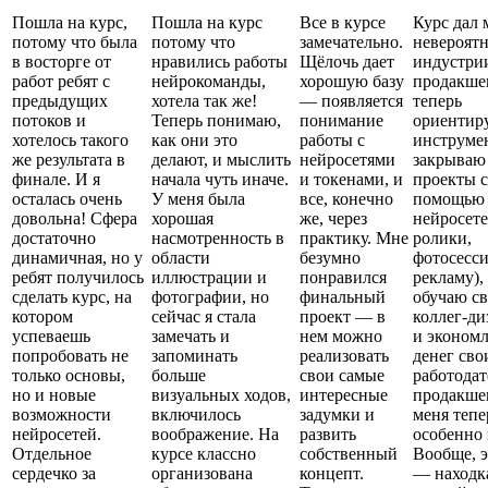
Пошла на курс,
Пошла на курс
Все в курсе
Курс дал 
потому что была
потому что
замечательно.
невероятн
в восторге от
нравились работы
Щёлочь дает
индустрии
работ ребят с
нейрокоманды,
хорошую базу
продакше
предыдущих
хотела так же!
— появляется
теперь
потоков и
Теперь понимаю,
понимание
ориентир
хотелось такого
как они это
работы с
инструме
же результата в
делают, и мыслить
нейросетями
закрываю
финале. И я
начала чуть иначе.
и токенами, и
проекты с
осталась очень
У меня была
все, конечно
помощью
довольна! Сфера
хорошая
же, через
нейросете
достаточно
насмотренность в
практику. Мне
ролики,
динамичная, но у
области
безумно
фотосесси
ребят получилось
иллюстрации и
понравился
рекламу),
сделать курс, на
фотографии, но
финальный
обучаю с
котором
сейчас я стала
проект — в
коллег-ди
успеваешь
замечать и
нем можно
и эконом
попробовать не
запоминать
реализовать
денег сво
только основы,
больше
свои самые
работодат
но и новые
визуальных ходов,
интересные
продакшен
возможности
включилось
задумки и
меня тепе
нейросетей.
воображение. На
развить
особенно 
Отдельное
курсе классно
собственный
Вообще, э
сердечко за
организована
концепт.
— находк