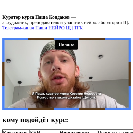
Куратор курса Паша Кондаков —
ai-художник, преподаватель и участник нейролаборатории Щ.
Телеграм-канал Паши
НЕЙРО Щ | ТГК
кому подойдёт курс:
Креаторам
КНИ —
Начинающим
Промпты, сравн