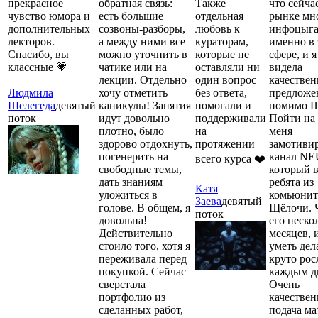
прекрасное
обратная связь:
Также
что сейча
чувство юмора и
есть большие
отдельная
рынке мн
дополнительных
созвоны-разборы,
любовь к
инфоцыга
лекторов.
а между ними все
кураторам,
именно в 
Спасибо, вы
можно уточнить в
которые не
сфере, и я
классные 💗
чатике или на
оставляли ни
видела
лекции. Отдельно
один вопрос
качестве
Людмила
хочу отметить
без ответа,
предложе
Шелегеда
девятый
каникулы! Занятия
помогали и
помимо Щ
поток
идут довольно
поддерживали
Пойти на
плотно, было
на
меня
здорово отдохнуть,
протяжении
замотиви
погенерить на
канал N
всего курса ❤️
свободные темы,
который 
дать знаниям
ребята из
Катя
уложиться в
комьюни
Заева
девятый
голове. В общем, я
Щёлочи. 
поток
довольна!
его неско
Действительно
месяцев, 
стоило того, хотя я
уметь дел
переживала перед
круто рос
покупкой. Сейчас
каждым д
сверстала
Очень
портфолио из
качествен
сделанных работ,
подача ма