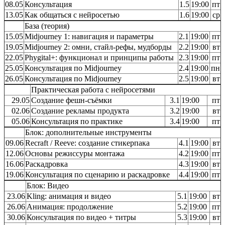
08.05
Консультация
1.5
19:00
пт
13.05
Как общаться с нейросетью
1.6
19:00
ср
База (теория)
15.05
Midjourney 1: навигация и параметры
2.1
19:00
пт
19.05
Midjourney 2: омни, стайл-рефы, мудборды
2.2
19:00
вт
22.05
Phygital+: функционал и принципы работы
2.3
19:00
пт
25.05
Консультация по Midjourney
2.4
19:00
пн
26.05
Консультация по Midjourney
2.5
19:00
вт
Практическая работа с нейросетями
29.05
Создание фешн-съёмки
3.1
19:00
пт
02.06
Создание рекламы продукта
3.2
19:00
вт
05.06
Консультация по практике
3.4
19:00
пт
Блок: дополнительные инструменты
09.06
Recraft / Reeve: создание стикерпака
4.1
19:00
вт
12.06
Основы режиссуры монтажа
4.2
19:00
пт
16.06
Раскадровка
4.3
19:00
вт
19.06
Консультация по сценарию и раскадровке
4.4
19:00
пт
Блок: Видео
23.06
Kling: анимация и видео
5.1
19:00
вт
26.06
Анимация: продолжение
5.2
19:00
пт
30.06
Консультация по видео + титры
5.3
19:00
вт