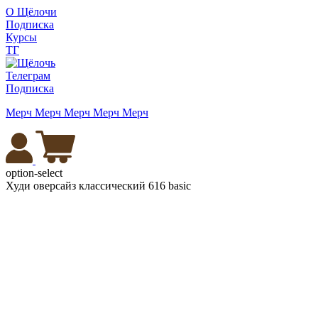
О Щёлочи
Подписка
Курсы
ТГ
Телеграм
Подписка
Мерч
Мерч
Мерч
Мерч
Мерч
option-select
Худи оверсайз классический 616 basic