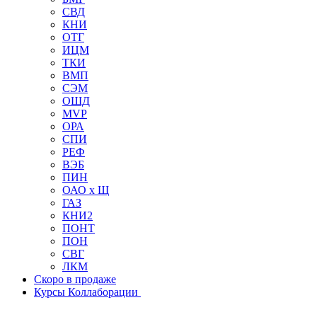
СВД
КНИ
ОТГ
ИЦМ
ТКИ
ВМП
СЭМ
ОШД
MVP
ОРА
СПИ
РЕФ
ВЭБ
ПИН
ОАО х Щ
ГАЗ
КНИ2
ПОНТ
ПОН
СВГ
ЛКМ
Скоро в продаже
Курсы Коллаборации