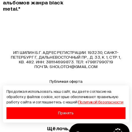
альбомов жанра black
metal."
ИП ШИЛИН Б.Г. АДРЕС РЕГИСТРАЦИИ: 193230, САНКТ-
ПЕТЕРБУРГ Г, ДАЛЬНЕВОСТОЧНЫЙ ПР., Д. 33, К. 1, СТР. 1,
КВ. 482. ИНН: 381114699873. ТЕЛ: +79817990719
ПОЧТА:
SHOLOTCH@GMAIL.COM
Публичная оферта
Политика конфиденциальности
Продолжая использовать наш сайт, вы даете согласие на
Документы
обработку файлов cookie, которые обеспечивают правильную
Образовательные программы
работу сайта и соглашаетесь с нашей
Политикой безопасности
Лицензия на образовательную деятельность
Сведения об образовательной организации
Принять
Хотите
Щёлочь, 2026