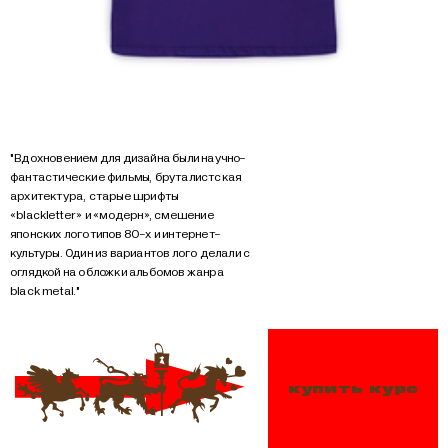
"Вдохновением для дизайна были научно-
фантастические фильмы, бруталистская
архитектура, старые шрифты
«blackletter» и «модерн», смешение
японских логотипов 80-х и интернет-
культуры. Один из вариантов лого делали с
оглядкой на обложки альбомов жанра
black metal."
купить курс