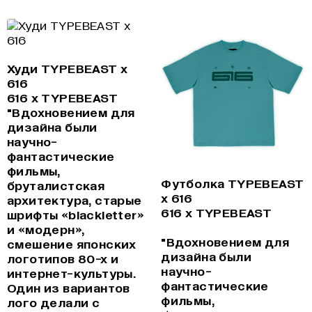
Худи TYPEBEAST x
616
616 x TYPEBEAST
"Вдохновением для
дизайна были
научно-
фантастические
фильмы,
Футболка TYPEBEAST
бруталистская
x 616
архитектура, старые
616 x TYPEBEAST
шрифты «blackletter»
и «модерн»,
"Вдохновением для
смешение японских
дизайна были
логотипов 80-х и
научно-
интернет-культуры.
фантастические
Один из вариантов
фильмы,
лого делали с