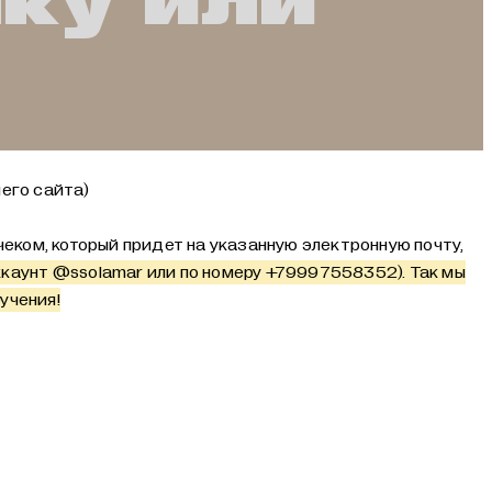
чку или
его сайта)
еком, который придет на указанную электронную почту,
ккаунт
@ssolamar
или по номеру +79997558352). Так мы
учения!