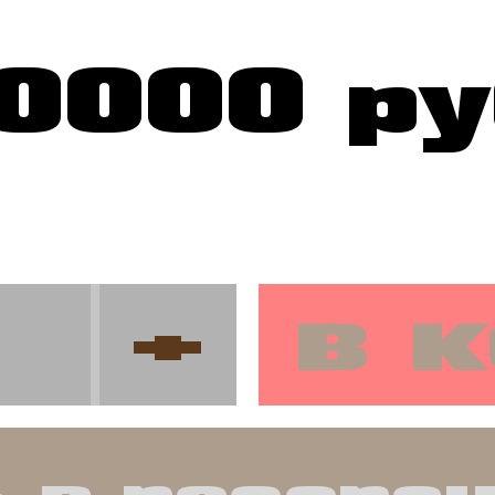
10000 ру
в 
+