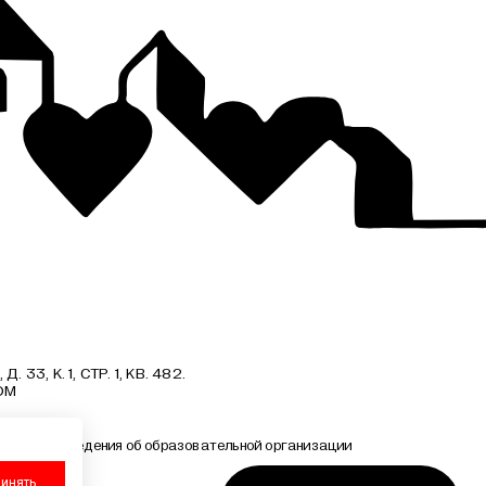
, К. 1, СТР. 1, КВ. 482.
OM
ельность
Сведения об образовательной организации
Хотите
инять