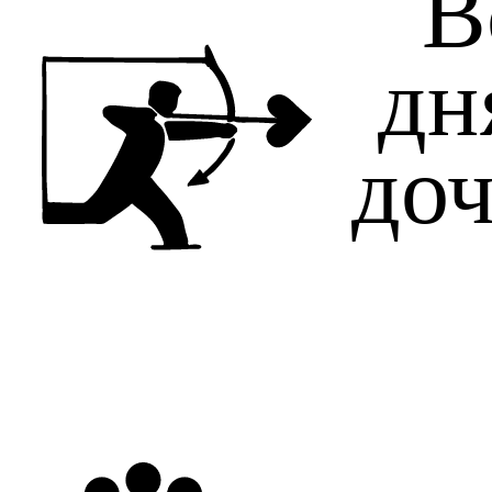
В
дн
доч