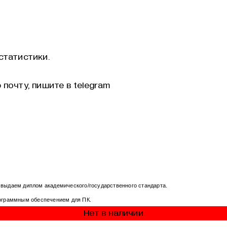
статистики.
 почту, пишите в telegram
 выдаем диплом академического/государственного стандарта.
рограммным обеспечением для ПК.
Нет в наличии