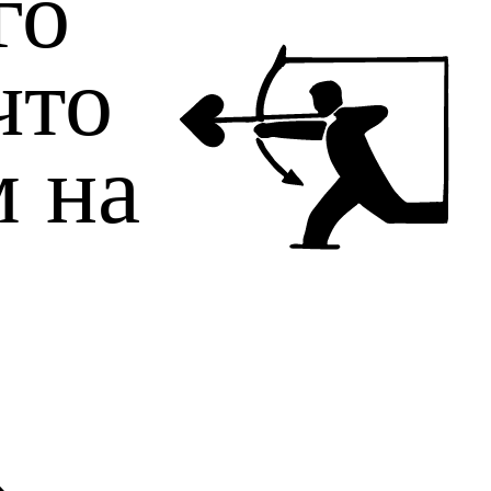
го
что
м на