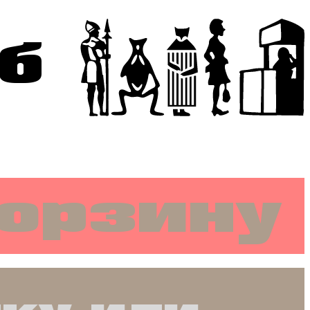
б
корзину