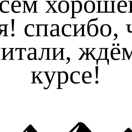
сем хороше
я! спасибо, 
итали, ждё
курсе!