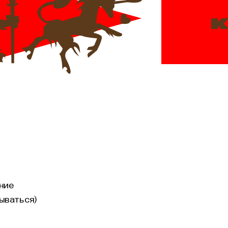
к
ние
ываться)