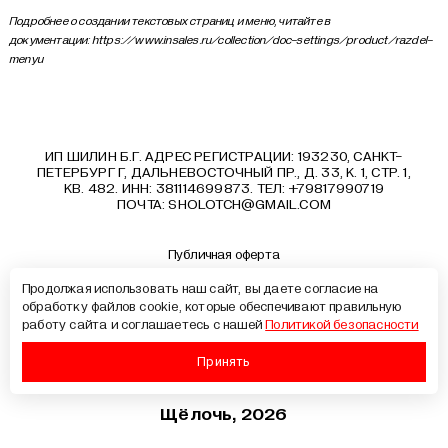
Подробнее о создании текстовых страниц и меню, читайте в
документации:
https://www.insales.ru/collection/doc-settings/product/razdel-
menyu
ИП ШИЛИН Б.Г. АДРЕС РЕГИСТРАЦИИ: 193230, САНКТ-
ПЕТЕРБУРГ Г, ДАЛЬНЕВОСТОЧНЫЙ ПР., Д. 33, К. 1, СТР. 1,
КВ. 482. ИНН: 381114699873. ТЕЛ: +79817990719
ПОЧТА:
SHOLOTCH@GMAIL.COM
Публичная оферта
Политика конфиденциальности
Продолжая использовать наш сайт, вы даете согласие на
Документы
обработку файлов cookie, которые обеспечивают правильную
Образовательные программы
работу сайта и соглашаетесь с нашей
Политикой безопасности
Лицензия на образовательную деятельность
Сведения об образовательной организации
Принять
Щёлочь, 2026