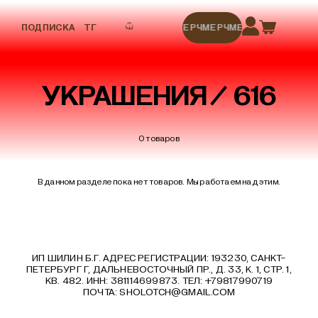
ПОДПИСКА
ТГ
МЕРЧ
МЕРЧ
МЕРЧ
МЕРЧ
МЕРЧ
УКРАШЕНИЯ
616
0 товаров
В данном разделе пока нет товаров. Мы работаем над этим.
ИП ШИЛИН Б.Г. АДРЕС РЕГИСТРАЦИИ: 193230, САНКТ-
ПЕТЕРБУРГ Г, ДАЛЬНЕВОСТОЧНЫЙ ПР., Д. 33, К. 1, СТР. 1,
КВ. 482. ИНН: 381114699873. ТЕЛ: +79817990719
ПОЧТА:
SHOLOTCH@GMAIL.COM