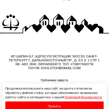
ИП ШИЛИН Б.Г. АДРЕС РЕГИСТРАЦИИ: 193230, САНКТ-
ПЕТЕРБУРГ Г, ДАЛЬНЕВОСТОЧНЫЙ ПР., Д. 33, К. 1, СТР. 1,
КВ. 482. ИНН: 381114699873. ТЕЛ: +79817990719
ПОЧТА:
SHOLOTCH@GMAIL.COM
Публичная оферта
Политика конфиденциальности
Продолжая использовать наш сайт, вы даете согласие на
Документы
обработку файлов cookie, которые обеспечивают правильную
Образовательные программы
работу сайта и соглашаетесь с нашей
Политикой безопасности
Лицензия на образовательную деятельность
Сведения об образовательной организации
Принять