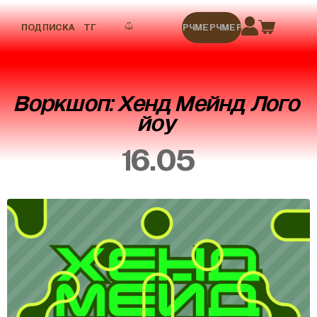
ПОДПИСКА
ТГ
МЕРЧ
МЕРЧ
МЕРЧ
МЕРЧ
МЕРЧ
Воркшоп: Хенд Мейнд Лого
йоу
16.05