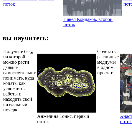
поток
пот
Павел Кондаков, второй
поток
вы научитесь:
Получите базу,
Сочетать
на которой
различные
можно расти
медиумы
дальше
в одном
самостоятельно:
проекте
понимать, куда
копать, как
усложнять
работы и
находить свой
визуальный
почерк.
Анжелина Тонкс, первый
Анаст
поток
поток