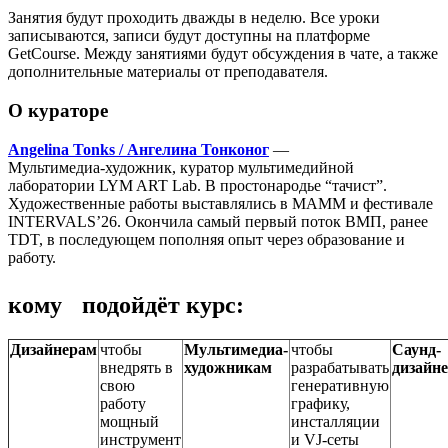
Занятия будут проходить дважды в неделю. Все уроки
записываются, записи будут доступны на платформе
GetCourse. Между занятиями будут обсуждения в чате, а также
дополнительные материалы от преподавателя.
О кураторе
Angelina Tonks / Ангелина Тонконог
—
Мультимедиа-художник, куратор мультимедийной
лаборатории LYM ART Lab. В простонародье “тачист”.
Художественные работы выставлялись в МАММ и фестивале
INTERVALS’26. Окончила самый первый поток ВМП, ранее
TDT, в последующем пополняя опыт через образование и
работу.
кому подойдёт курс:
Дизайнерам
чтобы
Мультимедиа-
чтобы
Саунд-
внедрять в
художникам
разрабатывать
дизайн
свою
генеративную
работу
графику,
мощный
инсталляции
инструмент
и VJ-сеты