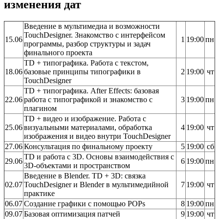
изменения дат
Введение в мультимедиа и возможности
TouchDesigner. Знакомство с интерфейсом
15.06
1
19:00
пн
программы, разбор структуры и задач
финального проекта
TD + типографика. Работа с текстом,
18.06
базовые принципы типографики в
2
19:00
чт
TouchDesigner
TD + типографика. After Effects: базовая
22.06
работа с типографикой и знакомство с
3
19:00
пн
плагином
TD + видео и изображение. Работа с
25.06
визуальными материалами, обработка
4
19:00
чт
изображения и видео внутри TouchDesigner
27.06
Консультация по финальному проекту
5
19:00
сб
TD и работа с 3D. Основы взаимодействия с
29.06
6
19:00
пн
3D-объектами и пространством
Введение в Blender. TD + 3D: связка
02.07
TouchDesigner и Blender в мультимедийной
7
19:00
чт
практике
06.07
Создание графики с помощью POPs
8
19:00
пн
09.07
Базовая оптимизация патчей
9
19:00
чт