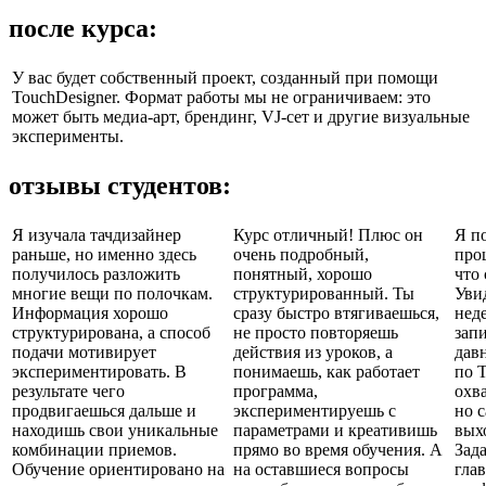
после курса:
У вас будет собственный проект, созданный при помощи
TouchDesigner. Формат работы мы не ограничиваем: это
может быть медиа-арт, брендинг, VJ-сет и другие визуальные
эксперименты.
отзывы студентов:
Я изучала тачдизайнер
Курс отличный! Плюс он
Я п
раньше, но именно здесь
очень подробный,
про
получилось разложить
понятный, хорошо
что
многие вещи по полочкам.
структурированный. Ты
Уви
Информация хорошо
сразу быстро втягиваешься,
неде
структурирована, а способ
не просто повторяешь
запи
подачи мотивирует
действия из уроков, а
дав
экспериментировать. В
понимаешь, как работает
по T
результате чего
программа,
охва
продвигаешься дальше и
экспериментируешь с
но 
находишь свои уникальные
параметрами и креативишь
вых
комбинации приемов.
прямо во время обучения. А
Зад
Обучение ориентировано на
на оставшиеся вопросы
глав