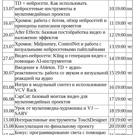
TD + нейросети. Как использовать
13.07
нейросетевые инструменты в
10
19:00
пн
мультимедийных проектах
Хромик: работа с ботом, обзор нейросетей и
16.07
11
19:00
чт
принципы написания промптов
After Effects: базовая постобработка видео и
20.07
12
19:00
пн
наложение эффектов
Хромик: Midjourney, ControlNet и работа с
23.07
13
19:00
чт
визуальными нейросетевыми пайплайнами
Видео-нейросети: Kling и генерация видео с
27.07
14
19:00
пн
помощью AI-инструментов
Введение в Ableton. TD + аудио-
30.07
реактивность: работа со звуком и визуальной
15
19:00
чт
реакцией на аудио
Интро в модульный синтез и использование
03.08
16
19:00
пн
VCV Rack
CapCut: базовый монтаж видео для
06.08
17
19:00
чт
мультимедийных проектов
Урок от мультимедиа-художника и VJ —
10.08
18
19:00
пн
SARV
13.08
Интерактивные инструменты TouchDesigner
19
19:00
чт
15.08
Консультация по финальному проекту
20
19:00
сб
Бонус: программирование света с помощью