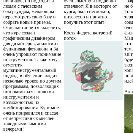
новичков, но подходит и
очень быстро и подробно
гра
людям с тачовским
отвечают) Я в восторге от
не 
бэкграундом, желающим
курса, было несложно,
Touc
пересмотреть свою базу и
интересно и приятно
теря
собрать новые приемы.
получить этот опыт!
сое
Отдельно хочется выделить,
оче
что курс создан
Костя Федотенко
третий
фил
графическим дизайнером
поток
Маш
для дизайнеров, аналогии с
это
функциями фотошопа и 3д
тем,
очень упрощают понимание
впи
инструментов. Также хочу
буде
отметить
экс
мультиинструментальный
коп
подход: в обучение входит
нов
несколько уроков по другим
идей
программам, позволяющих
познакомиться с новыми
Али
инструментами и
возможностью их
комбинирования. Курс мне
очень понравился и спасал
от депрессивных мыслей
холодными зимними
вечерами!