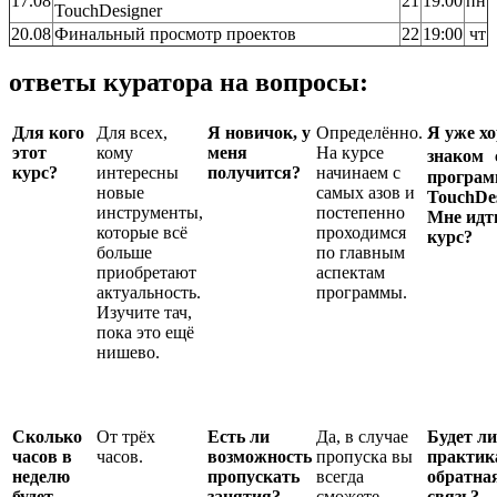
17.08
21
19:00
пн
TouchDesigner
20.08
Финальный просмотр проектов
22
19:00
чт
ответы куратора на вопросы:
Для кого
Для всех,
Я новичок, у
Определённо.
Я уже х
этот
кому
меня
На курсе
знаком 
курс?
интересны
получится?
начинаем с
програм
новые
самых азов и
TouchDes
инструменты,
постепенно
Мне идт
которые всё
проходимся
курс?
больше
по главным
приобретают
аспектам
актуальность.
программы.
Изучите тач,
пока это ещё
нишево.
Сколько
От трёх
Есть ли
Да, в случае
Будет ли
часов в
часов.
возможность
пропуска вы
практик
неделю
пропускать
всегда
обратна
будет
занятия?
сможете
связь?