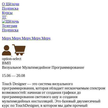
О Щёлочи
Подписка
Курсы
ТГ
Телеграм
Подписка
Мерч
Мерч
Мерч
Мерч
Мерч
option-select
ВМП
Визуальное Мультимедийное Программирование
15.06 — 20.08
Touch Designer — это система визуального
программирования, которая обладает нескончаемым спектром
возможностей: начиная от создания графики до
программирования светового шоу и создания
мультимедийных инсталляций. Это базовый двухмесячный
курс по TouchDesigner, в котором мы даём прочный