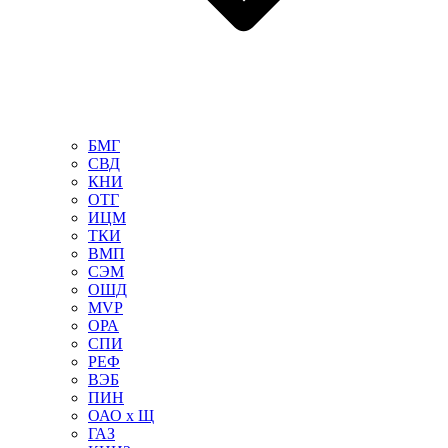
БМГ
СВД
КНИ
ОТГ
ИЦМ
ТКИ
ВМП
СЭМ
ОШД
MVP
ОРА
СПИ
РЕФ
ВЭБ
ПИН
ОАО х Щ
ГАЗ