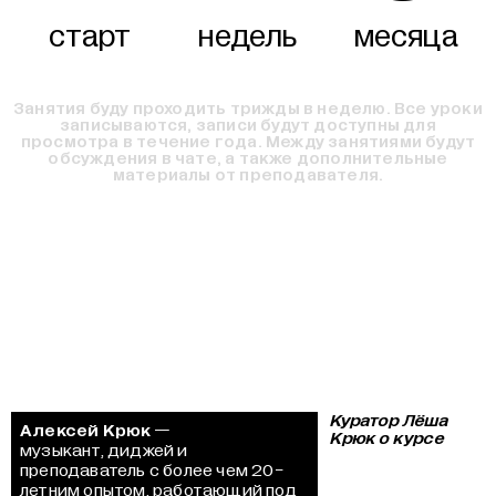
старт
недель
месяца
Занятия буду проходить трижды в неделю. Все уроки
записываются, записи будут доступны для
просмотра в течение года. Между занятиями будут
обсуждения в чате, а также дополнительные
материалы от преподавателя.
Куратор Лёша
Алексей Крюк
—
Крюк о курсе
музыкант, диджей и
преподаватель с более чем 20-
летним опытом, работающий под