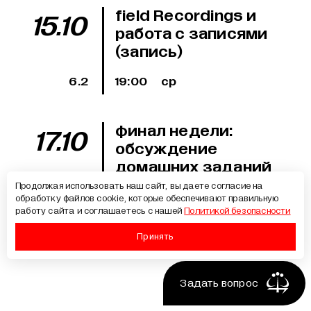
field Recordings и
15.10
работа с записями
(запись)
6.2
19:00
ср
финал недели:
17.10
обсуждение
домашних заданий
(онлайн)
Продолжая использовать наш сайт, вы даете согласие на
обработку файлов cookie, которые обеспечивают правильную
6.3
19:00
пт
работу сайта и соглашаетесь с нашей
Политикой безопасности
Принять
Хотите
задать
Задать вопрос
вопрос