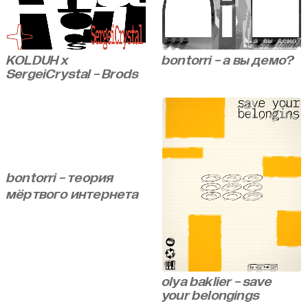
KOLDUH x
bontorri - а вы демо?
SergeiCrystal - Brods
bontorri - теория
мёртвого интернета
olya baklier - save
your belongings