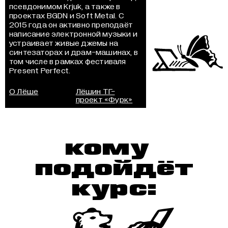
псевдонимом Krjuk, а также в
проектах BGDN и Soft Metal. С
2015 года он активно преподаёт
написание электронной музыки и
устраивает живые джемы на
синтезаторах и драм-машинах, в
том числе в рамках фестиваля
Present Perfect.
О Лёше
Лёшин ТГ-
проект «Фурк»
кому
подойдёт
курс: