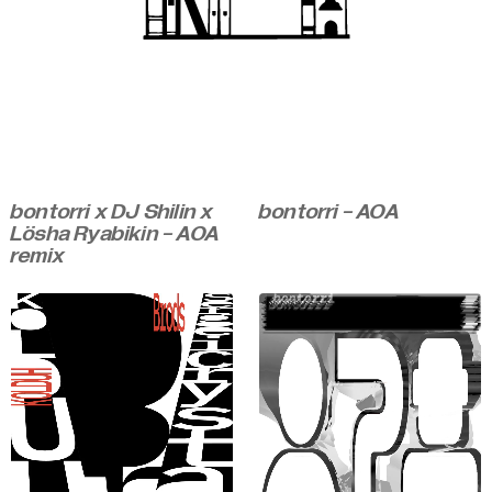
bontorri x DJ Shilin x
bontorri - АОА
Lösha Ryabikin - АОА
remix