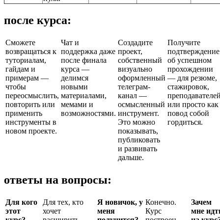
после курса:
Сможете
Чат и
Создадите
Получите
возвращаться к
поддержка даже
проект,
подтверждение
туториалам,
после финала
собственный
об успешном
гайдам и
курса —
визуально
прохождении
примерам —
делимся
оформленный
— для резюме,
чтобы
новыми
телеграм-
стажировок,
переосмыслить,
материалами,
канал —
преподавателе
повторить или
мемами и
осмысленный
или просто как
применить
возможностями.
инструмент.
повод собой
инструменты в
Это можно
гордиться.
новом проекте.
показывать,
публиковать
и развивать
дальше.
ответы на вопросы:
Для кого
Для тех, кто
Я новичок, у
Конечно.
Зачем
этот
хочет
меня
Курс
мне идт
курс?
расширить
получится?
построен
на курс