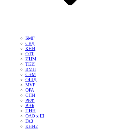
БМГ
СВД
КНИ
ОТГ
ИЦМ
ТКИ
ВМП
СЭМ
ОШД
MVP
ОРА
СПИ
РЕФ
ВЭБ
ПИН
ОАО х Щ
ГАЗ
КНИ2