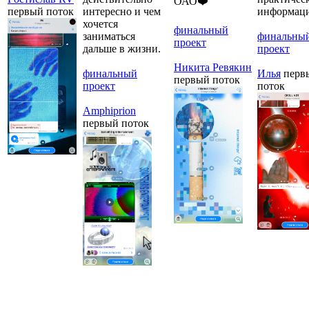
ОАО❤️
первый поток
интересно и чем
информаци
хочется
финальный
заниматься
финальны
проект
дальше в жизни.
проект
Никита Ревякин
финальный
Илья
перв
первый поток
проект
поток
Amphiprion
первый поток