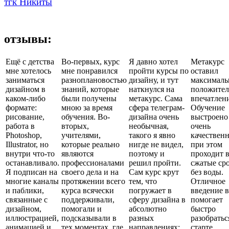
тгк Никиты
отзывы:
Ещё с детства
Во-первых, курс
Я давно хотел
Метакурс
мне хотелось
мне понравился
пройти курсы по
оставил
заниматься
разноплановостью
дизайну, и тут
максималь
дизайном в
знаний, которые
наткнулся на
положител
каком-либо
были получены
метакурс. Сама
впечатлени
формате:
мною за время
сфера телеграм-
Обучение
рисование,
обучения. Во-
дизайна очень
выстроено
работа в
вторых,
необычная,
очень
Photoshop,
учителями,
такого я явно
качественн
Illustrator, но
которые реально
нигде не видел,
при этом
внутри что-то
являются
поэтому и
проходит 
останавливало.
профессионалами
решил пройти.
сжатые ср
Я подписан на
своего дела и на
Сам курс крут
без воды.
многие каналы
протяжении всего
тем, что
Отличное
и паблики,
курса всячески
погружает в
введение в
связанные с
поддерживали,
сферу дизайна в
помогает
дизайном,
помогали и
абсолютно
быстро
иллюстрацией,
подсказывали в
разных
разобратьс
анимацией и
тех моментах, где
направлениях:
старте.