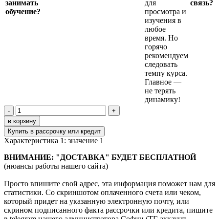
занимать
для
связь?
обучение?
просмотра и
изучения в
любое
время. Но
горячо
рекомендуем
следовать
темпу курса.
Главное —
не терять
динамику!
-
+
в корзину
Купить в рассрочку или кредит
Характеристика 1:
значение 1
ВНИМАНИЕ: "ДОСТАВКА" БУДЕТ БЕСПЛАТНОЙ
(нюансы работы нашего сайта)
Просто впишите свой адрес, эта информация поможет нам для
статистики. Со скриншотом оплаченного счета или чеком,
который придет на указанную электронную почту, или
скрином подписанного факта рассрочки или кредита,
пишите
в telegram нашего администратора Софии (ТГ-аккаунт