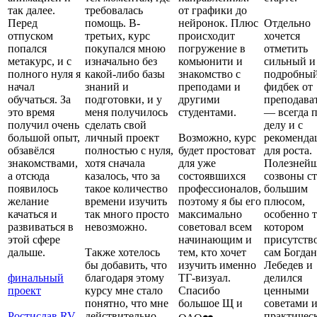
так далее.
требовалась
от графики до
Перед
помощь. В-
нейронок. Плюс
Отдельно
отпуском
третьих, курс
происходит
хочется
попался
покупался мною
погружение в
отметить
метакурс, и с
изначально без
комьюнити и
сильный и
полного нуля я
какой-либо базы
знакомство с
подробны
начал
знаний и
преподами и
фидбек от
обучаться. За
подготовки, и у
другими
преподава
это время
меня получилось
студентами.
— всегда 
получил очень
сделать свой
делу и с
большой опыт,
личный проект
Возможно, курс
рекоменда
обзавёлся
полностью с нуля,
будет простоват
для роста.
знакомствами,
хотя сначала
для уже
Полезней
а отсюда
казалось, что за
состоявшихся
созвоны с
появилось
такое количество
профессионалов,
большим
желание
времени изучить
поэтому я бы его
плюсом,
качаться и
так много просто
максимально
особенно т
развиваться в
невозможно.
советовал всем
котором
этой сфере
начинающим и
присутств
дальше.
Также хотелось
тем, кто хочет
сам Богдан
бы добавить, что
изучить именно
Лебедев и
финальный
благодаря этому
ТГ-визуал.
делился
проект
курсу мне стало
Спасибо
ценными
понятно, что мне
большое Щ и
советами 
Ростислав RV
действительно
практичес