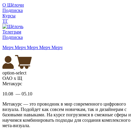
О Щёлочи
Подписка
Курсы
ТГ
Телеграм
Подписка
Мерч
Мерч
Мерч
Мерч
Мерч
option-select
ОАО х Щ
Метакурс
10.08 — 05.10
Метакурс — это проводник в мир современного цифрового
визуала. Подойдет как совсем новичкам, так и дизайнерам с
базовыми навыками. На курсе погрузимся в смежные сферы и
научимся комбинировать подходы для создания комплексного
мета-визуала.