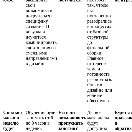
свои
так, чтобы
возможности,
вы
погрузиться в
постепенно
специфику
разобрались
создания ТГ-
в процессах:
визуала и
от базовой
научиться
структуры
комбинировать
до
свои знания со
финальной
смежными
сборки.
направлениями
Главное —
в дизайне.
интерес к
теме и
готовность
разбираться.
Опыт в
дизайне или
коде не
обязателен.
Сколько
Обучение будет
Есть ли
Да, все
Будет л
часов в
занимать от 6
возможность
материалы
практи
неделю
до 8 часов в
пропускать
будут
и
будет
неделю.
занятия?
доступны
обратна