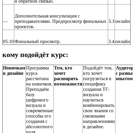
и обратной связью.
Дополнительная консультация с
—
преподавателями. Предпросмотр финальных
3.3
онлайн
проектов.
05.10
Финальный просмотр.
3.4
онлайн
кому подойдёт курс:
Новичкам
Программа
Тем, кто
Подойдёт тем,
Аудито
в дизайне
курса
хочет
кто хочет
с разн
рассчитана
расширить
погрузиться в
опытом
на новичков.
возможности
специфику
Преподаём
создания ТГ-
базу
визуала и
цифрового
научиться
визуала и
комбинировать
современные
свои знания со
способы его
смежными
создания с
направлениями
абсолютного
в дизайне.
нуля.